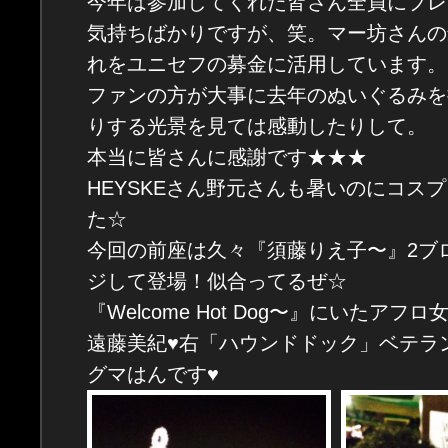
今年は参加してくれた皆さん全員にプレ
気持ちばかりですが、笑。マー坊さんの
れをユニセフの募金に活用しています。
ファンの方が大事に去年のぬいぐるみを
りする光景を見ては感動したりして。
本当に皆さんに感謝です★★★
HEYSKEさん野元さんも暑いのにコス
た☆
今回の前座は久々『須藤りえ子〜』2ブ
ジして登場！似合ってるぜ☆
『Welcome Hot Dog〜』にいたア
遠藤美紀♥右「ハウンドドック」ベテラ
グマはんです♥